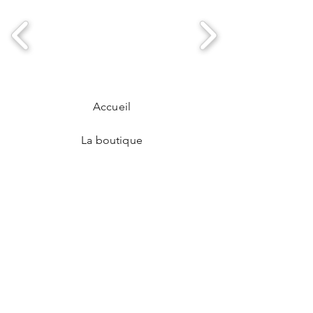
Rond en cuir recyclé :
8 mm, fabriqué à
partir des chutes de maroquinerie
Bague ajustable
pour s’adapter à toutes
les tailles
Garantie sans nickel, plomb, ni cadmium
Accueil
La boutique
Notre histoire
Contact
CGV
Mentions légales