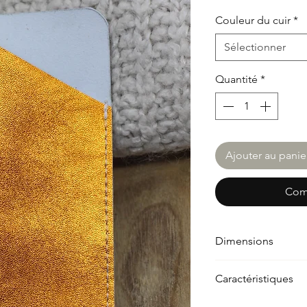
Couleur du cuir
*
Sélectionner
Quantité
*
Ajouter au panie
Com
Dimensions
Longueur : 17 cm
Caractéristiques
Largeur : 8,5 cm
Matériau :