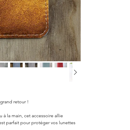
Cuir véritable,
Design :
Minimaliste et
femme
Protection :
Protège contre 
Fait main et éco-
Fabriqué en cu
durable.
 grand retour !
 à la main, cet accessoire allie
 est parfait pour protéger vos lunettes