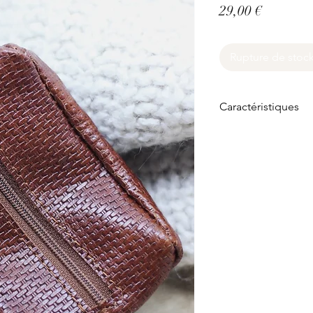
Prix
29,00 €
Rupture de stoc
Caractéristiques
Compartiments :
2 compartiment
organiser monna
Pratique et compa
Se glisse faci
Fait main :
Réalisé à la ma
éco-responsab