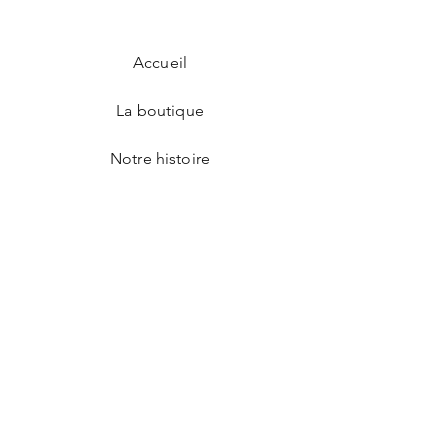
passeport)
Dimensions plié :
14 cm x 10,5 cm
Fait main
à partir de cuir recyclé.
Accueil
La boutique
Notre histoire
Contact
CGV
Mentions légales
Livraison