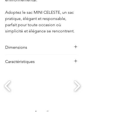
Adoptez le sac MINI CELESTE, un sac
pratique, élégant et responsable,
parfait pour toute occasion où
simplicité et élégance se rencontrent.
Dimensions
Longueur : 20 cm
Caractéristiques
Largeur : 4,5 cm
Hauteur : 13 cm
Cuir souple et agréable au toucher
Dimensions compactes
, parfait pour
emporter l'essentiel sans encombre
Fermeture pratique
par bouton pression
pour un accès facile
Anse en cuir réglable
, équipée d'une
boucle de ceinture pour un ajustement
parfait à votre convenance
Accueil
100% fait main, avec un savoir-faire